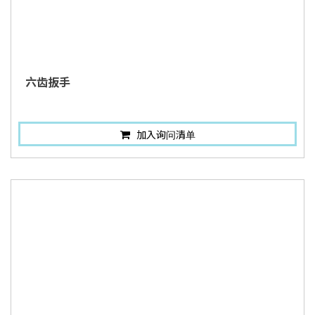
六齿扳手
加入询问清单