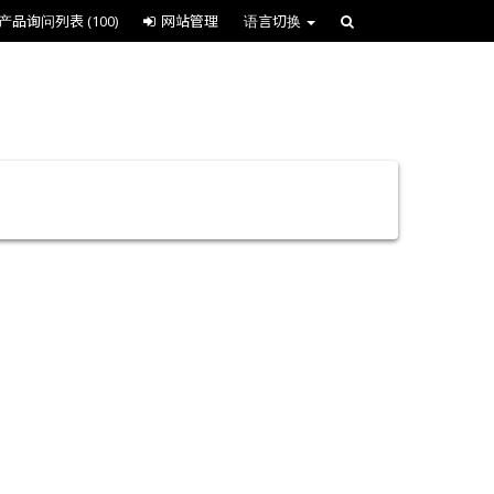
产品询问列表
(100)
网站管理
语言切换