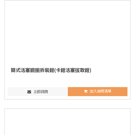
簡式活塞鋼圈拆裝鉗(卡鉗活塞拔取鉗)
加入詢問清單
立即訊問