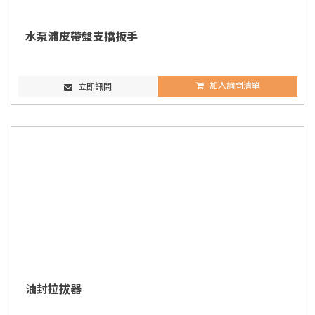
水泵浦皮帶盤支擋扳手
加入詢問清單
立即訊問
油封拉拔器