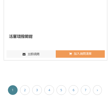
活塞環撥開鉗
加入詢問清單
立即訊問
1
2
3
4
5
6
7