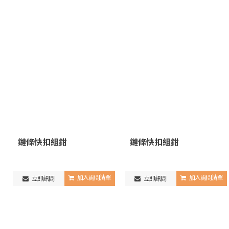
鏈條快扣組鉗
鏈條快扣組鉗
加入詢問清單
加入詢問清單
立即訊問
立即訊問